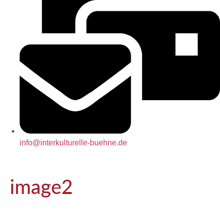
info@interkulturelle-buehne.de
image2