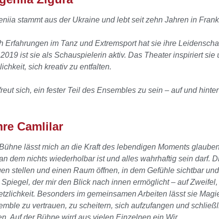
niia stammt aus der Ukraine und lebt seit zehn Jahren in Frankf
 Erfahrungen im Tanz und Extremsport hat sie ihre Leidenscha
 2019 ist sie als Schauspielerin aktiv. Das Theater inspiriert sie 
ichkeit, sich kreativ zu entfalten.
freut sich, ein fester Teil des Ensembles zu sein – auf und hinte
re Camlilar
Bühne lässt mich an die Kraft des lebendigen Moments glauben.
 an dem nichts wiederholbar ist und alles wahrhaftig sein
darf. 
en stellen und einen Raum öffnen, in dem
Gefühle sichtbar und 
Spiegel, der mir den Blick
nach innen ermöglicht – auf Zweifel
etzlichkeit. Besonders im
gemeinsamen Arbeiten lässt sie Magie
emble zu vertrauen,
zu scheitern, sich aufzufangen und schlie
n. Auf der
Bühne wird aus vielen Einzelnen ein Wir.