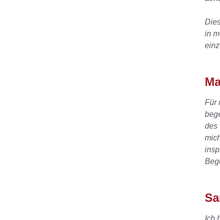
Dies
in m
einz
Ma
Für 
bege
des 
mich
insp
Bege
Sa
Ich 