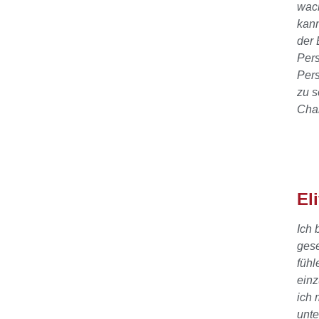
wach
kann
der 
Pers
Pers
zu s
Chan
El
Ich 
gese
fühl
einz
ich 
unt