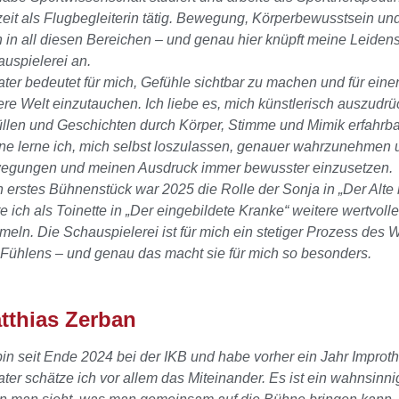
zeit als Flugbegleiterin tätig. Bewegung, Körperbewusstsein un
 in all diesen Bereichen – und genau hier knüpft meine Leidensc
uspielerei an.
ter bedeutet für mich, Gefühle sichtbar zu machen und für ein
re Welt einzutauchen. Ich liebe es, mich künstlerisch auszudr
üllen und Geschichten durch Körper, Stimme und Mimik erfahrba
e lerne ich, mich selbst loszulassen, genauer wahrzunehmen
egungen und meinen Ausdruck immer bewusster einzusetzen.
 erstes Bühnenstück war 2025 die Rolle der Sonja in „Der Alt
te ich als Toinette in „Der eingebildete Kranke“ weitere wertvo
eln. Die Schauspielerei ist für mich ein stetiger Prozess de
Fühlens – und genau das macht sie für mich so besonders.
tthias Zerban
bin seit Ende 2024 bei der IKB und habe vorher ein Jahr Improth
ter schätze ich vor allem das Miteinander. Es ist ein wahnsinn