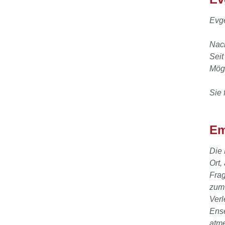
Evge
Nach
Seit
Mögl
Sie 
Em
Die 
Ort,
Frag
zum 
Verl
Ens
atme