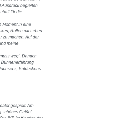
d Ausdruck begleiten
haft für die
en Moment in eine
ücken, Rollen mit Leben
r zu machen. Auf der
 und meine
e muss weg“. Danach
lle Bühnenerfahrung
s Wachsens, Entdeckens
eater gespielt. Am
ig schönes Gefühl,