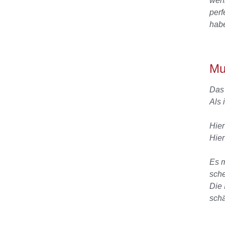
wenn
perf
hab
Mu
Das 
Als 
Hier
Hier
Es m
sch
Die 
schä