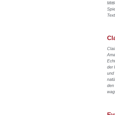
Mitt
Spie
Text
Cl
Clai
Amat
Echt
der 
und 
natü
den 
wag
Ev