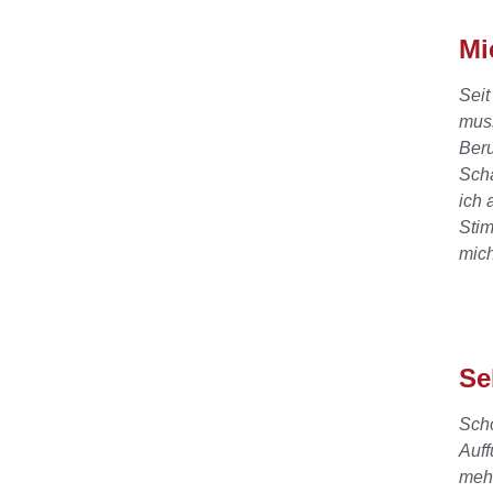
Mi
Seit
muss
Beru
Scha
ich 
Stim
mich
Se
Scho
Auff
mehr