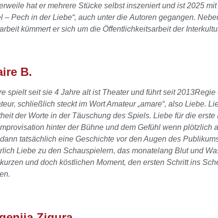
lerweile hat er mehrere Stücke selbst inszeniert und ist 2025 m
l – Pech in der Liebe“, auch unter die Autoren gegangen. Nebe
arbeit kümmert er sich um die Öffentlichkeitsarbeit der Interkult
aire B.
re spielt seit sie 4 Jahre alt ist Theater und führt seit 2013Regie 
eur, schließlich steckt im Wort Amateur „amare“, also Liebe. Li
heit der Worte in der Täuschung des Spiels. Liebe für die erst
Improvisation hinter der Bühne und dem Gefühl wenn plötzlich a
dann tatsächlich eine Geschichte vor den Augen des Publikum
rlich Liebe zu den Schauspielern, das monatelang Blut und Was
kurzen und doch köstlichen Moment, den ersten Schritt ins Sche
en.
geniia Zigura