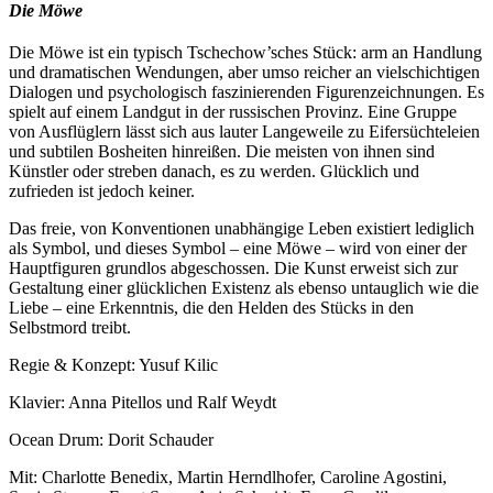
Die Möwe
Die Möwe ist ein typisch Tschechow’sches Stück: arm an Handlung
und dramatischen Wendungen, aber umso reicher an vielschichtigen
Dialogen und psychologisch faszinierenden Figurenzeichnungen. Es
spielt auf einem Landgut in der russischen Provinz. Eine Gruppe
von Ausflüglern lässt sich aus lauter Langeweile zu Eifersüchteleien
und subtilen Bosheiten hinreißen. Die meisten von ihnen sind
Künstler oder streben danach, es zu werden. Glücklich und
zufrieden ist jedoch keiner.
Das freie, von Konventionen unabhängige Leben existiert lediglich
als Symbol, und dieses Symbol – eine Möwe – wird von einer der
Hauptfiguren grundlos abgeschossen. Die Kunst erweist sich zur
Gestaltung einer glücklichen Existenz als ebenso untauglich wie die
Liebe – eine Erkenntnis, die den Helden des Stücks in den
Selbstmord treibt.
Regie & Konzept: Yusuf Kilic
Klavier: Anna Pitellos und Ralf Weydt
Ocean Drum: Dorit Schauder
Mit: Charlotte Benedix, Martin Herndlhofer, Caroline Agostini,