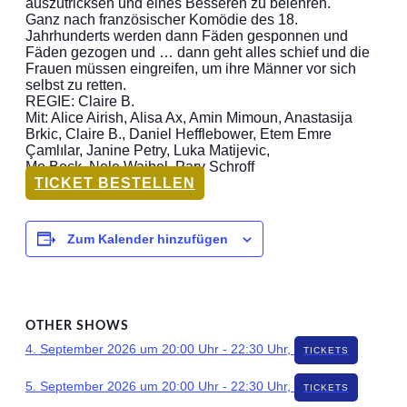
auszutricksen und eines Besseren zu belehren.
Ganz nach französischer Komödie des 18.
Jahrhunderts werden dann Fäden gesponnen und
Fäden gezogen und … dann geht alles schief und die
Frauen müssen eingreifen, um ihre Männer vor sich
selbst zu retten.
REGIE: Claire B.
Mit: Alice Airish, Alisa Ax, Amin Mimoun, Anastasija
Brkic, Claire B., Daniel Hefflebower, Etem Emre
Çamlılar, Janine Petry, Luka Matijevic,
Mo Beck, Nele Waibel, Parv Schroff
TICKET BESTELLEN
Zum Kalender hinzufügen
OTHER SHOWS
4. September 2026 um 20:00 Uhr
-
22:30 Uhr
,
TICKETS
5. September 2026 um 20:00 Uhr
-
22:30 Uhr
,
TICKETS