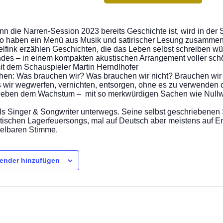
nn die Narren-Session 2023 bereits Geschichte ist, wird in der
co haben ein Menü aus Musik und satirischer Lesung zusammeng
elfink erzählen Geschichten, die das Leben selbst schreiben w
endes – in einem kompakten akustischen Arrangement voller sch
it dem Schauspieler Martin Herndlhofer
chen: Was brauchen wir? Was brauchen wir nicht? Brauchen wir
 wir wegwerfen, vernichten, entsorgen, ohne es zu verwenden 
 – neben dem Wachstum – mit so merkwürdigen Sachen wie Nu
 als Singer & Songwriter unterwegs. Seine selbst geschriebene
schen Lagerfeuersongs, mal auf Deutsch aber meistens auf Engl
selbaren Stimme.
ender hinzufügen