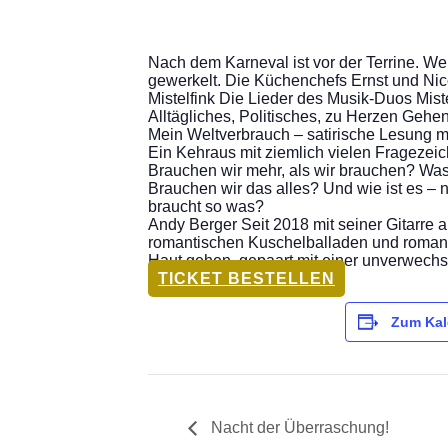
Nach dem Karneval ist vor der Terrine. We
gewerkelt. Die Küchenchefs Ernst und Ni
Mistelfink Die Lieder des Musik-Duos Mist
Alltägliches, Politisches, zu Herzen Geh
Mein Weltverbrauch – satirische Lesung m
Ein Kehraus mit ziemlich vielen Fragezei
Brauchen wir mehr, als wir brauchen? Was
Brauchen wir das alles? Und wie ist es
braucht so was?
Andy Berger Seit 2018 mit seiner Gitarre
romantischen Kuschelballaden und romanti
Haut gehen, gepaart mit einer unverwech
TICKET BESTELLEN
Zum Kal
Nacht der Überraschung!