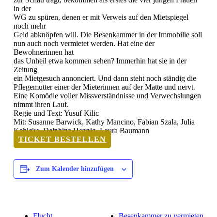
in der
WG zu spüren, denen er mit Verweis auf den Mietspiegel
noch mehr
Geld abknöpfen will. Die Besenkammer in der Immobilie soll
nun auch noch vermietet werden. Hat eine der
Bewohnerinnen hat
das Unheil etwa kommen sehen? Immerhin hat sie in der
Zeitung
ein Mietgesuch annonciert. Und dann steht noch ständig die
Pflegemutter einer der Mieterinnen auf der Matte und nervt.
Eine Komödie voller Missverständnisse und Verwechslungen
nimmt ihren Lauf.
Regie und Text: Yusuf Kilic
Mit: Susanne Barwick, Kathy Mancino, Fabian Szala, Julia
Kahlcke, Delphina Hennig, Laura Baumann
TICKET BESTELLEN
Zum Kalender hinzufügen
Flucht
Besenkammer zu vermieten