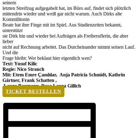
seinem
letzten Streifzug aufgegabelt hat, im Büro auf, findet sich plötzlich
mittendrin wieder und weiß gar nicht warum. Auch Dirks alte
Kommilitonin
Beate hat ihre Finge mit im Spiel. Aus Studienzeiten bekannt,
unterstützt
sie Dirk hin und wieder bei Aufträgen als Freiberuflerin, die aber
lieber
nicht auf Rechnung arbeitet. Das Durcheinander nimmt seinen Lauf.
Und die
Frage bleibt: Wer beklaut hier eigentlich wen?
Text: Yusuf Kilic
Regie: Nico Strauch
Mit: Etem Emre Çamlılar, Anja Patricia Schmidt, Kathrin
Gärtner, Frank Schatten ,
Laura Baumann, Rosa Laura Gillich
TICKET BESTELLEN