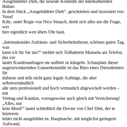
Ausgebildeter Dieb, die neueste Komödie der Interkulturellen
Bühne.
In dem Stück „Ausgebildeter Dieb“, geschrieben und inszeniert von
Yusuf
Kilic, unter Regie von Nico Strauch, dreht sich alles um die Frage,
wer
hier eigentlich wen übers Ohr haut.
„Internationaler Aufräum- und Sicherheitsdienst, schönen guten Tag,
was
kann ich für Sie tun?“ meldet sich Teilhaberin Manuela am Telefon,
das vor
lauter Kundenanfragen nie aufhört zu klingeln. Schauplatz dieser
augenzwinkernden Gaunerkomödie ist das Büro eines Dienstleisters
für
dubiose und teils nicht ganz legale Aufträge, die aber
selbstverständlich
alle stets professionell und hoch vertraulich abgewickelt werden –
mit
Vertrag und Kaution, vorzugsweise auch gleich mit Versicherung!
„Alles, nur
kein Mord!“ lautet schließlich die Devise von Chef Dirk, der in
letzterem
leider nicht ausgebildet ist. Hauptsache, mit möglichst geringem
Aufwand,