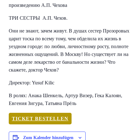
произведению А.П. Чехова
ТРИ СЕСТРЫ А.П. Чехов.
Они не знают, зачем живут. В душах сестер Прозоровых
царит тоска по всему тому, чем обделила их жизнь в
уездном городе: по любви, личностному росту, полноте
жизненных ощущений. В Москву! Но существует ли на
самом деле лекарство от банальности жизни? Что
скажете, доктор Чехов?
Директор: Yusuf Kilic
В ролях: Анака Шенкель, Артур Визер, Гека Калоян,
Евгения Зигура, Татьяна Прёль
TICKET BESTELLEN
Zum Kalender hinzufügen