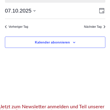
Ve
07.10.2025
Ans
Tag
Datum
An
Nav
wählen.
Na
Vorheriger Tag
Nächster Tag
Kalender abonnieren
Jetzt zum Newsletter anmelden und Teil unserer