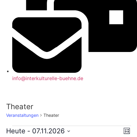
info@interkulturelle-buehne.de
Theater
Veranstaltungen
Theater
Veranstaltungen
An
Ve
Heute
 - 
07.11.2026
Liste